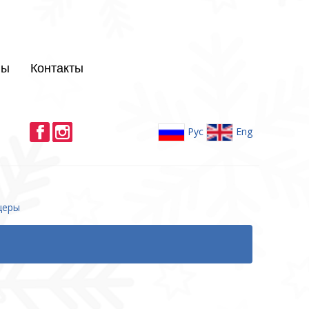
лы
Контакты
Рус
Eng
церы