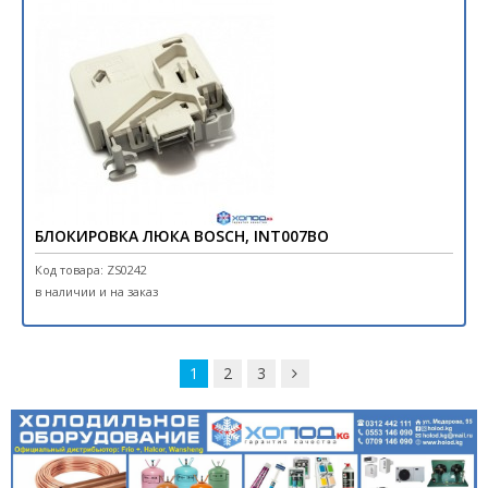
БЛОКИРОВКА ЛЮКА BOSCH, INT007BO
Код товара: ZS0242
в наличии и на заказ
1
2
3